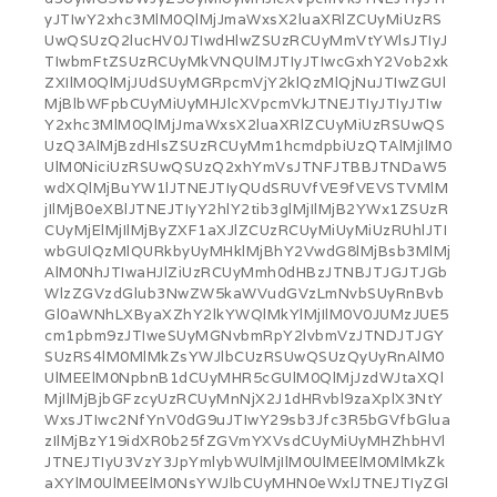
yJTIwY2xhc3MlM0QlMjJmaWxsX2luaXRlZCUyMiUzRS
UwQSUzQ2lucHV0JTIwdHlwZSUzRCUyMmVtYWlsJTIyJ
TIwbmFtZSUzRCUyMkVNQUlMJTIyJTIwcGxhY2Vob2xk
ZXIlM0QlMjJUdSUyMGRpcmVjY2klQzMlQjNuJTIwZGUl
MjBlbWFpbCUyMiUyMHJlcXVpcmVkJTNEJTIyJTIyJTIw
Y2xhc3MlM0QlMjJmaWxsX2luaXRlZCUyMiUzRSUwQS
UzQ3AlMjBzdHlsZSUzRCUyMm1hcmdpbiUzQTAlMjIlM0
UlM0NiciUzRSUwQSUzQ2xhYmVsJTNFJTBBJTNDaW5
wdXQlMjBuYW1lJTNEJTIyQUdSRUVfVE9fVEVSTVMlM
jIlMjB0eXBlJTNEJTIyY2hlY2tib3glMjIlMjB2YWx1ZSUzR
CUyMjElMjIlMjByZXF1aXJlZCUzRCUyMiUyMiUzRUhlJTI
wbGUlQzMlQURkbyUyMHklMjBhY2VwdG8lMjBsb3MlMj
AlM0NhJTIwaHJlZiUzRCUyMmh0dHBzJTNBJTJGJTJGb
WlzZGVzdGlub3NwZW5kaWVudGVzLmNvbSUyRnBvb
Gl0aWNhLXByaXZhY2lkYWQlMkYlMjIlM0V0JUMzJUE5
cm1pbm9zJTIweSUyMGNvbmRpY2lvbmVzJTNDJTJGY
SUzRS4lM0MlMkZsYWJlbCUzRSUwQSUzQyUyRnAlM0
UlMEElM0NpbnB1dCUyMHR5cGUlM0QlMjJzdWJtaXQl
MjIlMjBjbGFzcyUzRCUyMnNjX2J1dHRvbl9zaXplX3NtY
WxsJTIwc2NfYnV0dG9uJTIwY29sb3Jfc3R5bGVfbGlua
zIlMjBzY19idXR0b25fZGVmYXVsdCUyMiUyMHZhbHVl
JTNEJTIyU3VzY3JpYmlybWUlMjIlM0UlMEElM0MlMkZk
aXYlM0UlMEElM0NsYWJlbCUyMHN0eWxlJTNEJTIyZGl