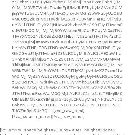
zcGxheSUzQSUyMG5vbmUlMjAlMjFpbXBvcnRhbnQlM
0IlMjIlM0VEZWphJTIwdmFjJUMzJUFEbyUyMGVzdGUlM
jBjYW1wbyUyMHNpJTIwZXJlcyUyMGh1bWFubyUzQSU
yMCUzQ2lucHV0JTIwdHlwZSUzRCUyMnRleHQlMjIlMjB
uYW1lJTNEJTIyX21jNHdwX2hvbmV5cG90JTIyJTIwdmF
sdWUlM0QlMjIlMjIlMjB0YWJpbmRleCUzRCUyMi0xJTIyJ
TIwYXV0b2NvbXBsZXRlJTNEJTIyb2ZmJTIyJTIwY2xhc
3MlM0QlMjJmaWxsX2luaXRlZCUyMiUzRSUzQyUyRmx
hYmVsJTNFJTBBJTNDaW5wdXQlMjB0eXBlJTNEJTIya
GlkZGVuJTIyJTIwbmFtZSUzRCUyMl9tYzR3cF90aW1lc
3RhbXAlMjIlMjB2YWx1ZSUzRCUyMjE2MDMxODMwM
TklMjIlM0UlMEElM0NpbnB1dCUyMHR5cGUlM0QlMjJoa
WRkZW4lMjIlMjBuYW1lJTNEJTIyX21jNHdwX2Zvcm1fa
WQlMjIlMjB2YWx1ZSUzRCUyMjg5MyUyMiUzRSUwQSU
zQ2lucHV0JTIwdHlwZSUzRCUyMmhpZGRlbiUyMiUyMG
5hbWUlM0QlMjJfbWM0d3BfZm9ybV9lbGVtZW50X2lk
JTIyJTIwdmFsdWUlM0QlMjJtYzR3cC1mb3JtLTElMjIlM0
UlMEElM0NkaXYlMjBjbGFzcyUzRCUyMm1jNHdwLXJlc3
BvbnNlJTIyJTNFJTBBJTNDJTJGZGl2JTNFJTBBJTNDJ
TJGZm9ybSUzRQ==[/vc_raw_html]
[/vc_column_inner][/vc_row_inner]
[vc_empty_space height=»100px» alter_height=»none»