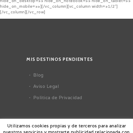
hide_on_desktop=»» hide_on_notebook=»» hide_on_tablet=»»
hide_on_mobile=»»][/vc_column][vc_column width=»1/2″]
[/vc_column][/vc_row]
MIS DESTINOS PENDIENTES
Blog
Aviso Legal
Política de Privacidad
Utilizamos cookies propias y de terceros para analizar
nuestros servicios y mostrarte publicidad relacionada con