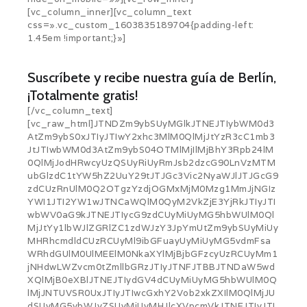
[vc_column_inner][vc_column_text
css=».vc_custom_1603835189704{padding-left:
1.45em !important;}»]
Suscríbete y recibe nuestra guía de Berlín,
¡Totalmente gratis!
[/vc_column_text]
[vc_raw_html]JTNDZm9ybSUyMGlkJTNEJTIybWM0d3
AtZm9ybS0xJTIyJTIwY2xhc3MlM0QlMjJtYzR3cC1mb3
JtJTIwbWM0d3AtZm9ybS04OTMlMjIlMjBhY3Rpb24lM
0QlMjJodHRwcyUzQSUyRiUyRmJsb2dzcG90LnVzMTM
ubGlzdC1tYW5hZ2UuY29tJTJGc3Vic2NyaWJlJTJGcG9
zdCUzRnUlM0Q2OTgzYzdjOGMxMjM0Mzg1MmJjNGIz
YWI1JTI2YW1wJTNCaWQlM0QyM2VkZjE3YjRkJTIyJTI
wbWV0aG9kJTNEJTIycG9zdCUyMiUyMG5hbWUlM0Ql
MjJtYy1lbWJlZGRlZC1zdWJzY3JpYmUtZm9ybSUyMiUy
MHRhcmdldCUzRCUyMl9ibGFuayUyMiUyMG5vdmFsa
WRhdGUlM0UlMEElM0NkaXYlMjBjbGFzcyUzRCUyMm1
jNHdwLWZvcm0tZmllbGRzJTIyJTNFJTBBJTNDaW5wd
XQlMjB0eXBlJTNEJTIydGV4dCUyMiUyMG5hbWUlM0Q
lMjJNTUVSR0UxJTIyJTIwcGxhY2Vob2xkZXIlM0QlMjJU
dSUyMG5vbWJyZSUyMiUyMHJlcXVpcmVkJTNEJTIyJTI