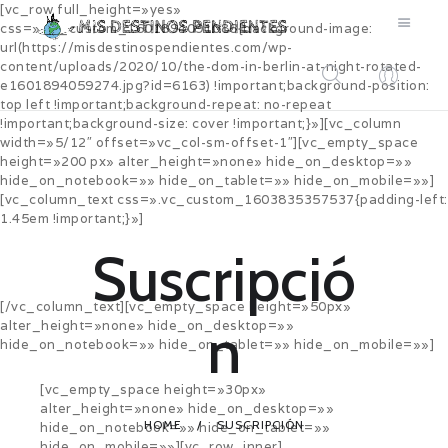
[vc_row full_height=»yes»
css=».vc_custom_1601894091086{background-image:
url(https://misdestinospendientes.com/wp-
content/uploads/2020/10/the-dom-in-berlin-at-night-rotated-
e1601894059274.jpg?id=6163) !important;background-position:
top left !important;background-repeat: no-repeat
!important;background-size: cover !important;}»][vc_column
BLOG
width=»5/12″ offset=»vc_col-sm-offset-1″][vc_empty_space
height=»200 px» alter_height=»none» hide_on_desktop=»»
CONTACTO
hide_on_notebook=»» hide_on_tablet=»» hide_on_mobile=»»]
[vc_column_text css=».vc_custom_1603835357537{padding-left:
1.45em !important;}»]
Suscripció
Guía gratuita para visitar Berlín en 3 días
[/vc_column_text][vc_empty_space height=»50px»
n
alter_height=»none» hide_on_desktop=»»
hide_on_notebook=»» hide_on_tablet=»» hide_on_mobile=»»]
[vc_empty_space height=»30px»
alter_height=»none» hide_on_desktop=»»
HOME
SUSCRIPCIÓN
hide_on_notebook=»» hide_on_tablet=»»
hide_on_mobile=»»][vc_row_inner]