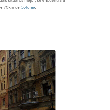
dáis situaros mejor, se encuentra a
de 70km de
Colonia
.