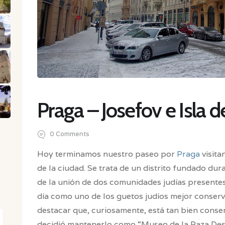
Praga – Josefov e Isla
0
Comments
Hoy terminamos nuestro paseo por
Praga
visita
de la ciudad. Se trata de un distrito fundado d
de la unión de dos comunidades judías presentes
día como uno de los guetos judíos mejor conserv
destacar que, curiosamente, está tan bien conser
decidió mantenerlo como “Museo de la Raza De