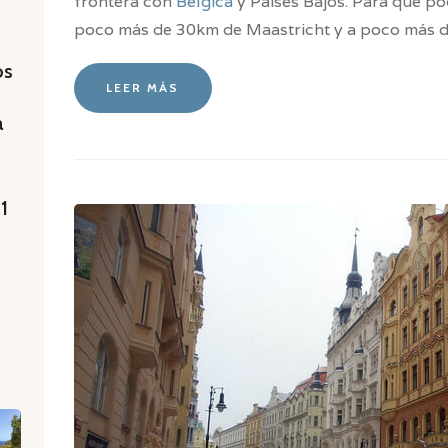
frontera con
Bélgica
y Países Bajos. Para que po
poco más de 30km de Maastricht y a poco más 
os
LEER MÁS
a
 1