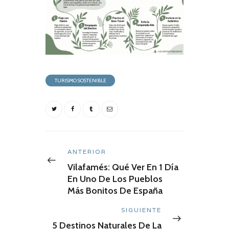
TURISMO SOSTENIBLE
Navegación
de
Anterior:
ANTERIOR
entradas
Vilafamés: Qué Ver En 1 Día
En Uno De Los Pueblos
Más Bonitos De España
Siguiente:
SIGUIENTE
5 Destinos Naturales De La