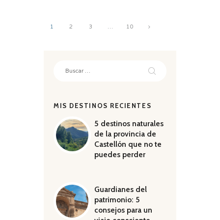
Navegación
PAGE
1
PAGE
2
PAGE
3
…
PAGE
10
>
de
entradas
Buscar:
MIS DESTINOS RECIENTES
5 destinos naturales
de la provincia de
Castellón que no te
puedes perder
Guardianes del
patrimonio: 5
consejos para un