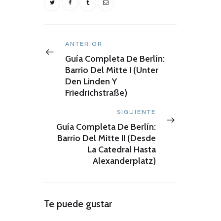
Navegación
de
Anterior:
ANTERIOR
entradas
Guía Completa De Berlín:
Barrio Del Mitte I (Unter
Den Linden Y
Friedrichstraße)
Siguiente:
SIGUIENTE
Guía Completa De Berlín:
Barrio Del Mitte II (Desde
La Catedral Hasta
Alexanderplatz)
Te puede gustar