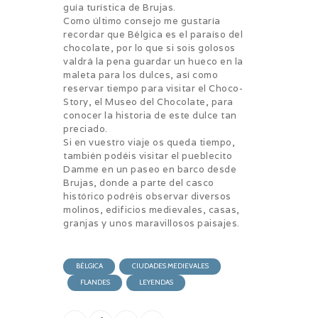
guía turística de Brujas.
Como último consejo me gustaría
recordar que Bélgica es el paraíso del
chocolate, por lo que si sois golosos
valdrá la pena guardar un hueco en la
maleta para los dulces, así como
reservar tiempo para visitar el Choco-
Story, el Museo del Chocolate, para
conocer la historia de este dulce tan
preciado.
Si en vuestro viaje os queda tiempo,
también podéis visitar el pueblecito
Damme en un paseo en barco desde
Brujas, donde a parte del casco
histórico podréis observar diversos
molinos, edificios medievales, casas,
granjas y unos maravillosos paisajes.
BÉLGICA
CIUDADES MEDIEVALES
FLANDES
LEYENDAS