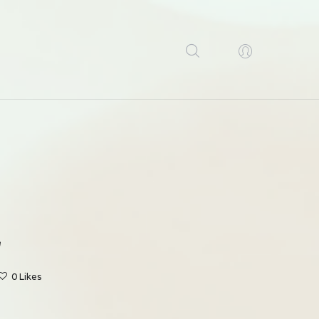
a
0
Likes