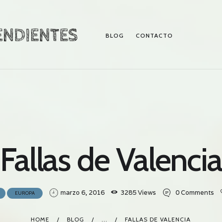
BLOG
CONTACTO
BLOG
CONTACTO
Fallas de Valenci
marzo 6, 2016
3285
Views
0
Comments
EUROPA
HOME
BLOG
...
FALLAS DE VALENCIA