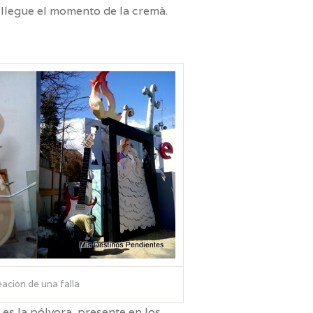
e llegue el momento de la cremà.
eación de una falla
 es la pólvora, presente en los