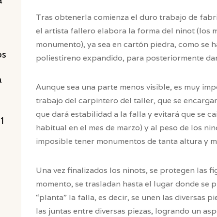
a
Tras obtenerla comienza el duro trabajo de fabri
el artista fallero elabora la forma del ninot (l
monumento), ya sea en cartón piedra, como se h
os
poliestireno expandido, para posteriormente dar
a
Aunque sea una parte menos visible, es muy impo
trabajo del carpintero del taller, que se encarga
que dará estabilidad a la falla y evitará que se c
 1
habitual en el mes de marzo) y al peso de los nino
imposible tener monumentos de tanta altura y m
Una vez finalizados los ninots, se protegen las fi
momento, se trasladan hasta el lugar donde se pla
“planta” la falla, es decir, se unen las diversas 
las juntas entre diversas piezas, logrando un a